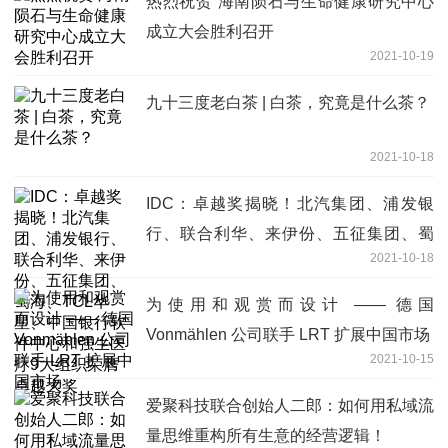
热烈祝贺 海南陨石与生命健康研究中心
成立大会胜利召开
2021-10-19
九十三度老白茶 | 白茶，究竟是什么茶？
2021-10-18
IDC：卓越奖揭晓！北汽集团、浦发银
行、联合利华、来伊份、五征集团、蜀
2021-10-18
海、TCL华星、中国银行软件中心和强生
医疗9大组织荣膺卓越大奖
为使用和观赏而设计 —— 德国
Vonmählen 公司联手 LRT 扩展中国市场
2021-10-15
爱聚科技联合创始人二郎：如何用私域流
量思维重构所有生意的经营逻辑！