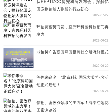
从REPTIZOO爬宠树洞发布会，探解亿
田宠物创始人张碧的行业初心
2022-07-22
环创赛蓄势而发，宜兴环科园科技招商再
发力
2022-06-29
老榕树广告联盟网盟棋牌社交引流好模式
2022-06-20
等你来命名！“北京科幻国际大奖”征名活
动正式启动！
2022-05-24
信创、密改双领域的主力军！海泰红莲花
国密浏览器