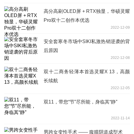
高分高刷OLED屏 + RTX独显，华硕灵耀
Pro双十二创作本优选
2022-12-09
安全套寒冬市场中SIKI私激热销逆袭的背
后原因
2022-12-08
双十二商务轻薄本首选灵耀X 13，高颜
长续航
2022-12-05
双11，带您“节”尽所能，身临其“静”
2022-11-14
男跨女变性手术 —— 腹膜阴道成型术