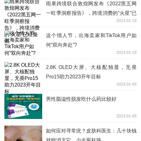
雨果跨境联合敦煌网发布《2022黑五网
一旺季洞察报告》，跨境消费的“火星”已
2023-01-19
经复燃
这个情人节，出海卖家和TikTok用户如
何“双向奔赴”?
2023-01-19
2.8K OLED大屏、大核配独显，无畏
Pro15助力2023开年目标
2023-01-05
男性脂溢性脱发吃什么药比较好
2023-01-05
如何应对寻常疣？皮肤科医生：几十块钱
就能消灭它，少走冤枉路