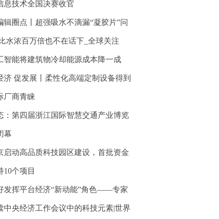
信息技术全国决赛收官
编辑圈点丨超强吸水不滴漏“凝胶片”问
 比水浓百万倍也不在话下_全球关注
工智能将建筑物冷却能源成本降一成
经济 促发展丨柔性化高端定制设备得到
际厂商青睐
态：第四届浙江国际智慧交通产业博览
闭幕
京启动高品质科技园区建设，首批资金
持10个项目
好发挥平台经济“新动能”角色——专家
读中央经济工作会议中的科技元素|世界