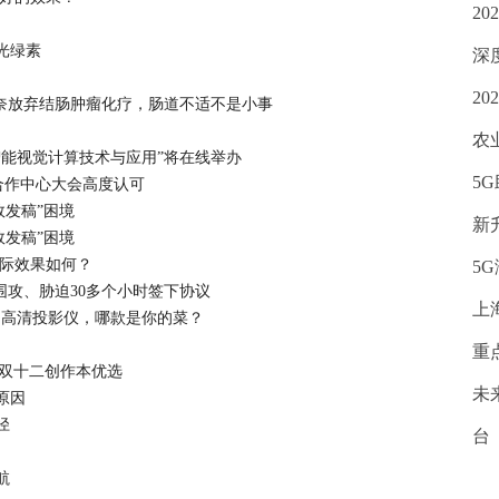
2
光绿素
深
2
无奈放弃结肠肿瘤化疗，肠道不适不是小事
农
智能视觉计算技术与应用”将在线举办
5
研合作中心大会高度认可
效发稿”困境
新
效发稿”困境
实际效果如何？
5
围攻、胁迫30多个小时签下协议
上
K超高清投影仪，哪款是你的菜？
重
ro双十二创作本优选
未
原因
径
台
）
航