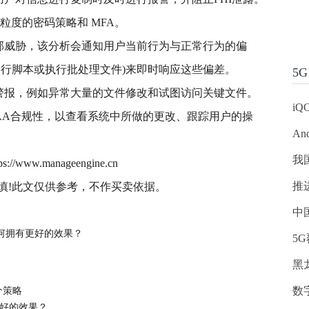
粒度的密码策略和 MFA。
部威胁，该分析会通知用户当前行为与正常行为的偏
运行脚本或执行批处理文件)来即时响应这些偏差。
5G
警报，例如异常大量的文件修改和试图访问关键文件。
iQ
IPAA合规性，以查看系统中所做的更改、跟踪用户的操
An
我
w.manageengine.cn
推
慎!此文仅供参考，不作买卖依据。
中
何拥有更好的效果？
5
黑
数
个策略
更好的效果？