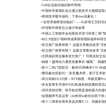
•ToB企业如何做好邮件营销
•中国科学家团队首次通过新技术大规模提取
•维谛技术暖冬福利，下单dme送豪礼！
•“全世界都希望你能好”——82岁球王贝利
•外贸邮件群发怎么做才有效果
•中国人工智能学会创新技术讲习班第二期“
•RELX悦刻17项科研成果获得国际烟草科
•软文推广效果有限？ 这篇文章教你改变“无
•软文推广效果有限？ 这篇文章教你改变“无
•怎样搞好商业服务软文推广？ 写商业软文
•独家！越博动力遭罢免董事长“喊冤”：我被
•双十二热门投影仪：极米H5和峰米V10 4
•腾讯极光投影H2：影音魔术师，客厅艺术家
•高分高刷OLED屏 + RTX独显，华硕灵耀P
•安全套寒冬市场中SIKI私激热销逆袭的背后
•买抖音粉丝赞、快手粉丝赞是涨粉最大的捷
•短视频养号及运营（dy粉丝ks粉丝自助下单
•双十二商务轻薄本首选灵耀X 13，高颜长续