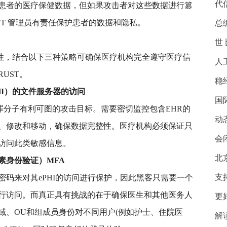
代
患者的医疗保健数据，但如果攻击者对这些数据进行篡
T 管理员有责任保护患者的数据和隐私。
总
世
的完整性，结合以下三种策略可确保医疗机构完全遵守医疗信
人
RUST。
稳
HI）的文件服务器的访问
国
犯罪分子有利可图的攻击目标。需要密切监控包含EHR的
动
、修改和移动，确保数据完整性。医疗机构必须保证只
会
访问此类敏感信息。
北
素身份验证）MFA
支
码来对其ePHI的访问进行保护，因此黑客只需要一个
行访问。而真正具有挑战的在于确保医生和其他医务人
更
域、OU和组成员身份对不同用户(例如护士、住院医
解