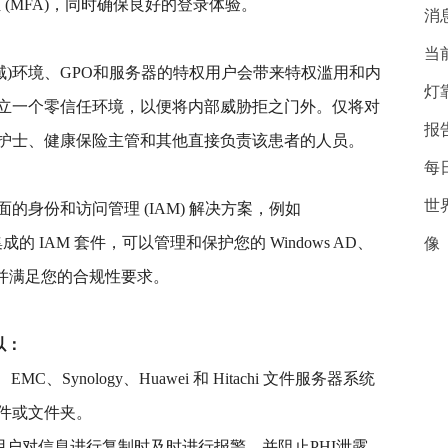
(MFA)，同时确保良好的登录体验。
消
当
ry (AD域)环境、GPO和服务器的特权用户会带来特权滥用和内
灯
立一个零信任环境，以便将内部威胁拒之门外。仅将对
报
护士、健康保险主管和其他直接负责该患者的人员。
每
世
身份和访问管理 (IAM) 解决方案，例如
是一个集成的 IAM 套件，可以管理和保护您的 Windows AD、
像
365 环境，并满足您的合规性要求。
可以：
p、EMC、Synology、Huawei 和 Hitachi 文件服务器系统
件或文件夹。
用户对信息进行复制时及时进行报警，并阻止PHI泄露。