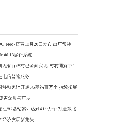
OO Neo7官宣10月20日发布 出厂预装
droid 13操作系统
国现有行政村已全面实现“村村通宽带”
进电信普遍服务
国移动累计开通5G基站百万个 持续拓展
G覆盖深度与广度
龙江5G基站累计达到4.09万个 打造东北
字经济发展新龙头